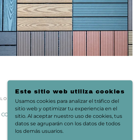
Este sitio web utiliza cookies
S LOS DERECHOS RESERVADOS
Usamos cookies para analizar el tráfico del
sitio web y optimizar tu experiencia en el
CONTACTO
sitio. Al aceptar nuestro uso de cookies, tus
datos se agruparán con los datos de todos
los demás usuarios.